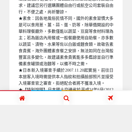
求，建議您另行選購團體自由行或航空公司套裝自由
行，不便之處，尚祈鑒諒。
★素食：因各地風俗民情不同，國外的素食習慣大多
是可以食用蔥、薑、蒜、蛋、奶等，除華僑開設的中
華料理餐廳外，多數僅能以蔬菜、豆腐等食材料理為
主；若為飯店內用餐或一般餐廳使用自助餐，亦多數
以蔬菜、漬物、水果等佐以白飯或麵食類。故敬告素
食貴賓，海外團體素食餐之安排，無法如同在台灣般
豐富且多變化，故建議素食貴賓能多多鑑諒並自行準
備素食罐頭或泡麵等，以備不時之需。
★日本新入境審查手續於2007.11.20起實施，前往日
本旅客入境時需提供本人指紋和拍攝臉部照片並接受
入境審查官之審查，拒絕配合者將不獲准入境。
★【特別說明】日本國土交通省於平成24年6月(2012
年)發布最新規定，每日行車時間不得超過10小時
（以自車庫實際發車時間為計算基準），以有效防止
巴士司機因過(疲)勞駕駛所衍生之交通狀況。 如因塞
車或其他不可抗力之因素導致行車時間與日本國土交
通省制訂之法規有相抵觸情況時，以日本國土交通省
法規為主。如有造成不便之處，敬請見諒!(資料來