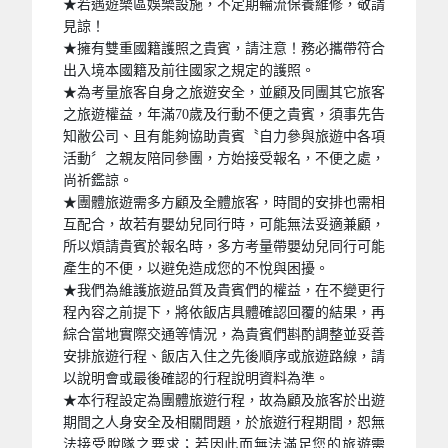
★若遇遊樂區娛樂設施，不定期輪流保養維修，敬請
見諒！
★擁有雙重國籍護照之貴賓，請注意！務必攜帶符合
出入境本國籍及前往國家之規定的護照。
★為考量旅客自身之旅遊安全，並顧及同團其它旅客
之旅遊權益，年滿70歲及行動不便之貴賓，須事先告
知敝公司、且有能夠協助貴賓〝自力參與旅遊中各項
活動〞之親友陪同參團，方始接受報名，不便之處，
尚祈鑑諒。
★團體旅遊需多方顧及全體旅客，時間的安排也需相
互配合，故若有嬰幼兒同行時，可能無法妥適兼顧，
所以煩請貴賓於報名時，多方考量帶嬰幼兒同行可能
產生的不便，以避免造成您的不悅與困擾。
★我們為維護旅遊品質及貴賓們的權益，在不變更行
程內容之前提下，將依飯店具體確認回覆的結果，再
綜合當地實際交通等情況，為貴賓們斟酌調整並妥善
安排旅遊行程、飯店入住之先後順序或旅遊路線，請
以說明會或最後確認的行程說明資料為準。
★本行程設定為團體旅遊行程，故為顧及旅客於出遊
期間之人身安全及相關問題，於旅遊行程期間，恕無
法接受脫隊之要求；若因此而無法滿足您的旅遊需