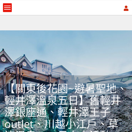
【關東後花園~避暑聖地、
輕井澤溫泉五日】舊輕井
澤銀座通、輕井澤王子
outlet、川越小江戶、草