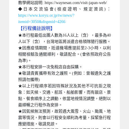
教學網站說明: https://waynesan.com/visit-japan-web/
◆日本交流協會(檢疫證明、規定資訊)：
https://www.koryu.or.jp/tw/news/?
itemid=3050&dispmid=4266
【行程備註說明】
★本行程最低出團人數為16人以上（含），最多為40
人以下（含），台灣地區將派遣合格領隊隨行服務。
★因應疫情期間，抵達機場應提前至2-3小時，以利
相關檢驗及通關順利，敬請配合。(會依照政府公告
為準)。
★本行程安排一次免稅店自由採購。
★敬請貴賓攜帶有效之護照。(例如：曾報遺失之護
照請勿攜帶)
★以上行程順序若因特殊狀況及其他不可抗拒之現
象：如天候、交通、航班、船舶影響，而有飯店、景
點、餐食順序上之調動，依當地視情況調整，絕對以
最順暢之行程作為安排。
★因氣候無法預測，故若遇大風雪、火山、颱風、地
震等情況，則會以行程安全順利為考量，採緊急行程
應變措施，敬請見諒。