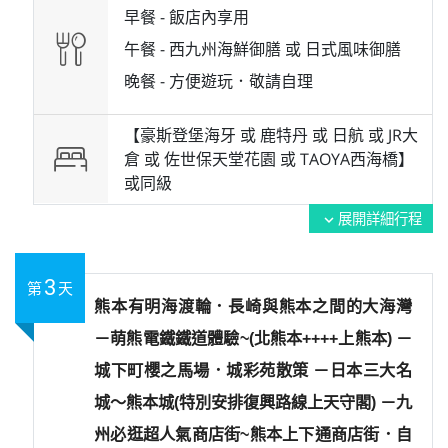
早餐 -
飯店內享用
午餐 -
西九州海鮮御膳 或 日式風味御膳
晚餐 -
方便遊玩．敬請自理
【豪斯登堡海牙 或 鹿特丹 或 日航 或 JR大
倉 或 佐世保天堂花園 或 TAOYA西海橋】
或
同級
展開詳細行程
expand_more
3
第
天
熊本有明海渡輪．長崎與熊本之間的大海灣
－萌熊電鐵鐵道體驗~(北熊本++++上熊本) －
城下町櫻之馬場．城彩苑散策 －日本三大名
城～熊本城(特別安排復興路線上天守閣) －九
州必逛超人氣商店街~熊本上下通商店街．自