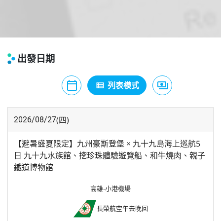
出發日期
calendar_today
payments
月曆模式
列表模式
價格模式
view_list
(四)
2026/08/27
【避暑盛夏限定】九州豪斯登堡 × 九十九島海上巡航5
日 九十九水族館、挖珍珠體驗遊覽船、和牛燒肉、親子
鐵道博物館
高雄-小港機場
長榮航空
午去晚回