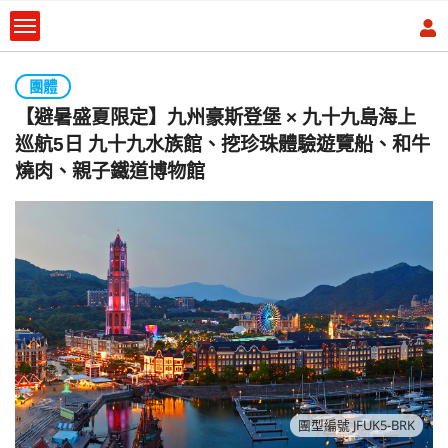
團體
【避暑盛夏限定】九州豪斯登堡 × 九十九島海上
巡航5日 九十九水族館、挖珍珠體驗遊覽船、和牛
燒肉、親子鐵道博物館
團型編號 JFUK5-BRK