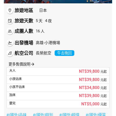
旅遊地區
room
日本
旅遊天數
天
夜
event
5
4
成團人數
人
people
16
出發機場
flight_takeoff
高雄-小港機場
航空公司
airlines
長榮航空
午去晚回
更多售價說明
arrow_forward
NT$39,800
元起
NT$39,800
元起
NT$34,800
元起
NT$39,800
元起
NT$5,000
元起
#(國外)品味
#(國外)特別
#(國外)超值
#(國外)優質