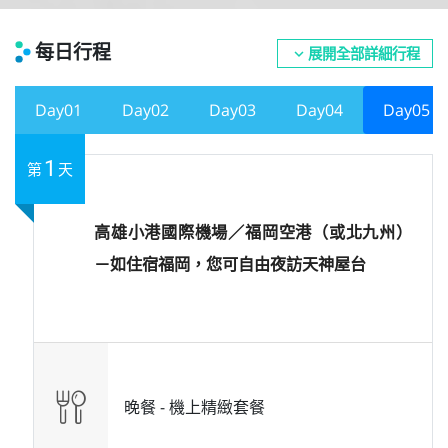
每日行程
展開全部詳細行程
expand_more
Day01
Day02
Day03
Day04
Day05
1
第
天
高雄小港國際機場／福岡空港（或北九州）
－如住宿福岡，您可自由夜訪天神屋台
晚餐 -
機上精緻套餐