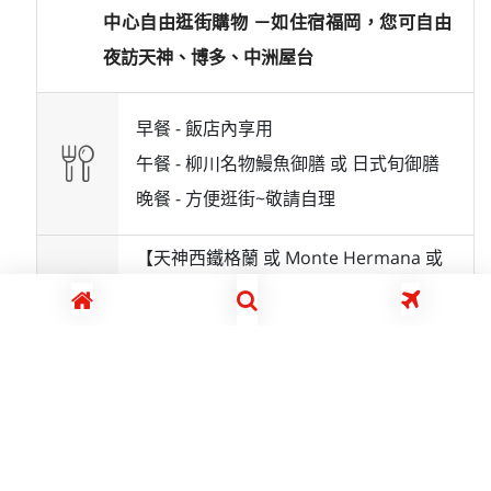
中心自由逛街購物 －如住宿福岡，您可自由
夜訪天神、博多、中洲屋台
早餐 -
飯店內享用
午餐 -
柳川名物鰻魚御膳 或 日式旬御膳
晚餐 -
方便逛街~敬請自理
【天神西鐵格蘭 或 Monte Hermana 或
Cross Live 或 Quintessa天神南 或 蒙特利
或 北九州Crown Palais 或 小倉麗嘉皇
家】 或
同級
展開詳細行程
expand_more
5
第
天
門司港RETORO展望室~遠眺關門海峽大橋