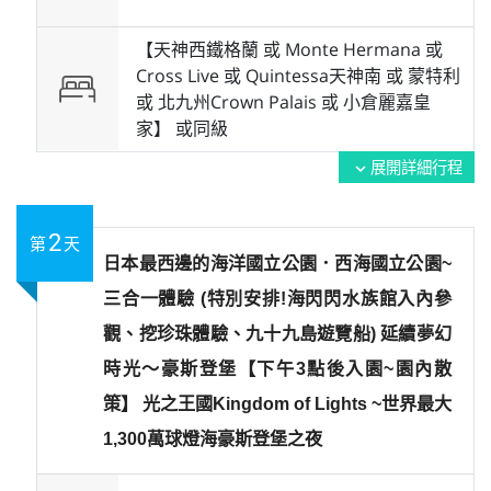
【天神西鐵格蘭 或 Monte Hermana 或
Cross Live 或 Quintessa天神南 或 蒙特利
或 北九州Crown Palais 或 小倉麗嘉皇
家】 或
同級
展開詳細行程
expand_more
2
第
天
日本最西邊的海洋國立公園．西海國立公園~
三合一體驗 (特別安排!海閃閃水族館入內參
觀、挖珍珠體驗、九十九島遊覽船) 延續夢幻
時光～豪斯登堡【下午3點後入園~園內散
策】 光之王國Kingdom of Lights ~世界最大
1,300萬球燈海豪斯登堡之夜