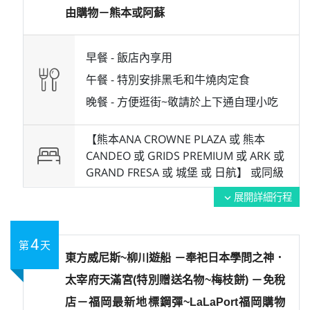
由購物－熊本或阿蘇
早餐 -
飯店內享用
午餐 -
特別安排黑毛和牛燒肉定食
晚餐 -
方便逛街~敬請於上下通自理小吃
【熊本ANA CROWNE PLAZA 或 熊本
CANDEO 或 GRIDS PREMIUM 或 ARK 或
GRAND FRESA 或 城堡 或 日航】 或
同級
展開詳細行程
expand_more
4
第
天
東方威尼斯~柳川遊船 －奉祀日本學問之神．
太宰府天滿宮(特別贈送名物~梅枝餅) －免稅
店－福岡最新地標鋼彈~LaLaPort福岡購物