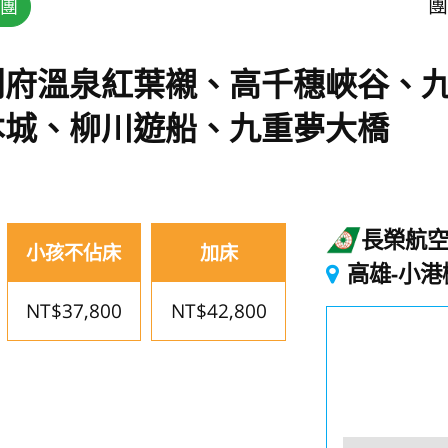
團
團
別府溫泉紅葉襯、高千穗峽谷、九
本城、柳川遊船、九重夢大橋
長榮航
小孩不佔床
加床
高雄-小港
NT$37,800
NT$42,800