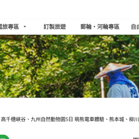
國旅專區
訂製旅遊
郵輪‧河輪專區
自
高千穗峽谷、九州自然動物園5日 萌熊電車體驗、熊本城、柳