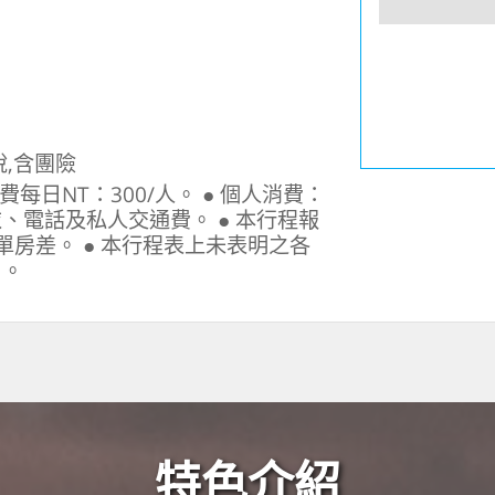
,含團險
每日NT：300/人。 ● 個人消費：
、電話及私人交通費。 ● 本行程報
房差。 ● 本行程表上未表明之各
用。
特色介紹