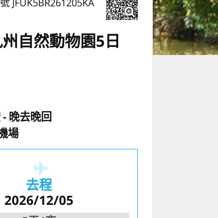
號 JFUK5BR261205KA
州自然動物園5日
空
晚去晚回
機場
去程
2026/12/05