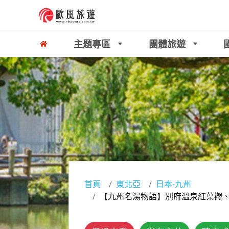
主題專區
團體旅遊
首頁
東北亞
日本-九州
【九州名湯物語】別府溫泉紅葉襯、