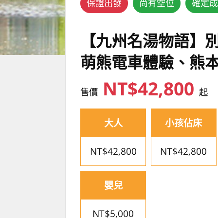
保證出發
尚有空位
確定成
【九州名湯物語】
萌熊電車體驗、熊
NT$42,800
售價
起
大人
小孩佔床
NT$42,800
NT$42,800
嬰兒
NT$5,000