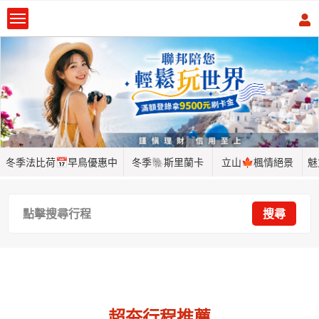
冬季法比荷📅早鳥優惠中
冬季🐘斯里蘭卡
立山🍁楓情絕景
魅
點擊搜尋行程
搜尋
超夯行程推薦