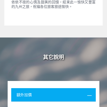
道大約建築在400 年前的藩政時代。讓當地的船夫帶
著我們享受著柳川温馨浪漫之旅的同時，尋找幾百年
前先人們留下的睿智遺產，便是探訪柳川水鄉的一大
樂趣！
【福岡巨蛋球場】
來到福岡 PayPay 巨蛋球場除了觀
看精彩的日本職棒比賽以 外，還能參加各種球場導覽
體驗行程，帶你從觀眾席進入到選手專用區域，探索
平時不對外開放的選手休息室及牛棚等地，或是到巨
蛋頂部俯瞰整個福岡巨蛋球場，也有可以到球場上跑
壘或是傳接球等體驗活動，近距離深入觀賞及體驗日
本職棒的運動聖地！
【免稅店】
店內有馳名豐富的禮品，琳瑯滿目的物產
供您選購。
【福岡LaLaport購物中心】
2022年4月底開幕的大型
複合式商場，占地約86,600平方公尺的LaLaport福
岡，除了將會有饕客最愛的美食街，以及遊客最愛的
流行服飾、日用雜貨商場，最吸睛的是有讓小朋友體
驗上百種職業的設施「KidZania」與日本最大規模的
「玩具美術館」、巧克力品牌GODIVA都將進駐此
地，滿足各年齡層遊客，正門口有一座超巨大「1：1
鋼彈」，是與知名的日本玩具大廠萬代聯手打造真人