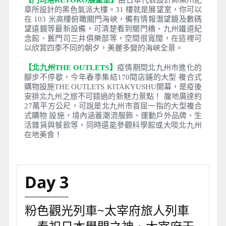
本州與歐洲、中國及九州地方的通道。。這一區的歐
式建築經過以日本大正時期的懷舊復古風修復和復原
的重新包裝，使得整個地區洋溢著濃濃的懷舊風，改
稱為門司港懷舊地區後所展現的重新面貌吸引不少日
本國內遊客到此參觀。
【鐵道博物館】
門司港站為九州地方鐵路的發祥地，
於1891年九州鐵路公司成立後，便開始建設九州地方
第一條鐵路，JR九州便是九州地方鐵道合併後所成立
的！而關門隧道開通後，此地成為了單純的終點車
站，並將原本的鐵道公司改建為鐵道紀念館，裡面有
各種設施與體驗活動，非常適合闔家大小一同遊樂。
【門司港RETORO展望室】
由日本代表設計師黑川紀
章所設計的黑色氣派大樓。31 樓就是展望室，你可以
在 103 米高樓俯瞰關門海峽，備有情報潛望鏡及數碼
望遠鏡等最新設備，可清楚看到關門橋、九州鐵道紀
念館、舊門司三井俱樂部等，空間很寬闊，在這裡可
以欣賞四季不同的朝夕，美麗多變的海峽全景。
【北九州THE OUTLETS】
疫情期間北九州市進化的
腳步不停歇，今年春季集結170間店鋪的大型 複合式
購物設施THE OUTLETS KITAKYUSHU開幕，是疫後
安排北九州之旅不可錯過的新魅力景點！ 腹地廣達約