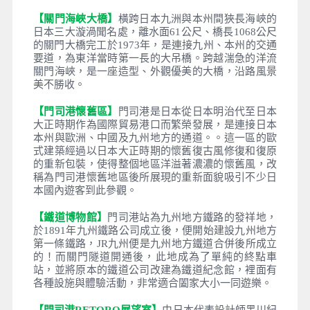
【赤間神宮】
紀念第51代天皇所建，其水天門為仿海
底龍宮的獨特的設計，依山而建的赤紅色神宮，是其
他神宮所罕見，面前就是壇浦關門海峽。也是日本歷
史上兩大勢力－平氏與源氏的最終大戰之地『壇之浦
古戰場』
【春帆樓】
馬關條約簽訂地點此處為中日簽訂馬關條
約之地，1895年滿清年間甲午一戰戰敗，清朝重臣李
鴻章到此，簽下了對中國不平等的「馬關條約」。而
原本簽約的餐廳，後來改名為日清講和紀念館。
【關門海峽大橋】
橫跨日本九洲與本州間狹長海峽的
日本三大漩渦聞名處，離水面61公尺、橋長1068公尺
的關門大橋完工於1973年，是連接九州、本州的交通
要道，為東洋當時第一長的大吊橋。跨越湍急的洋流
關門海峽，是一座造型、外觀優美的大橋，沿路風景
美不勝收。
【門司港懷舊區】
門司港是日本從日本明治代至日本
大正時期作為國際貿易港口而繁榮發展，是連接日本