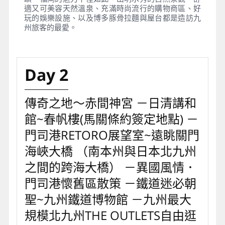
適又可美容天然溫泉、充滿時尚流行的購物商區、好
玩的娛樂設施、以及博多豚骨拉麵與屋台都是造訪九
州旅客的最愛。
Day 2
傳奇之地～赤間神宮 －日清講和
館~春帆樓(馬關條約簽定地點) －
門司港RETORO展望室~遠眺關門
海峽大橋 （南本州與日本北九州
之間的跨海大橋） －異國風情．
門司港懷舊區散策 －鐵道迷必朝
聖~九州鐵道博物館 －九州最大
規模北九州THE OUTLETS自由逛