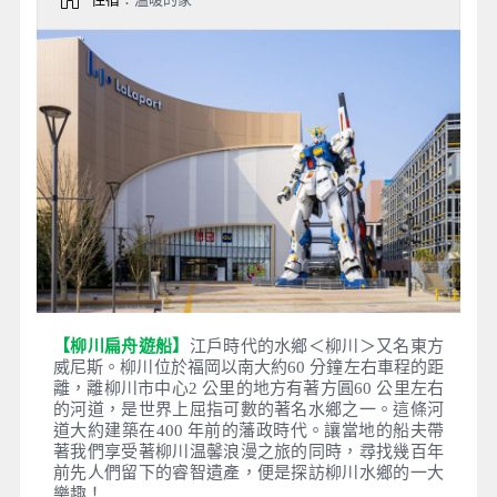
此沉浸在書香世界。
Day 5
東方威尼斯~柳川遊船 －福岡巨
蛋球場/場外握手廣場-和日本名
人王貞治.貴乃花等握手攝影留念
－免稅店－福岡最新地標鋼彈
~LaLaPort福岡購物中心自由逛
街購物 福岡空港／高雄小港國際
機場
早餐
：飯店內享用
午餐
：發放代金1000自由逛街享用日本美食