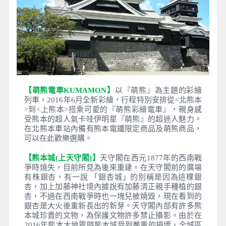
Day 4
萌熊電車(北熊本+++上熊本) －日
本三大名城～熊本城(上天守閣)
－武雄神社、三千年大楠神木、
夫妻檜木 －日本最美圖書館~武
雄圖書館
早餐
：民泊內享用
午餐
：熊本風味定食 或 日式風味餐
晚餐
：飯店內用會席料理 或 和洋自助餐
住宿
：西海橋TAOYA 或 南關 SEKIYA 或同等級