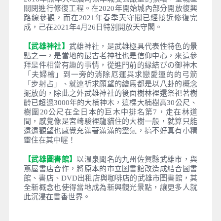
【萌熊電車KUMAMON】
以『萌熊』為主題的彩繪
列車，2016年6月全新彩繪，行程特別安排從<北熊本
>到<上熊本>搭乘可愛的『萌熊彩繪電車』，親身感
受熊本的超人氣卡哇伊明星『萌熊』的超迷人魅力。
在北熊本車站內備有熊本電鐵限定商品及萌熊商品，
可以在此歡樂選購。
【熊本城(上天守閣)
】
天守閣在西元1877年的西南戰
爭時燒失，目前所見為後來重建。在天守閣前的廣場
有株銀杏，有一說 「銀杏城」的別稱是因為這棵銀
杏，加上加藤神社境內據說有加藤清正親手種植的銀