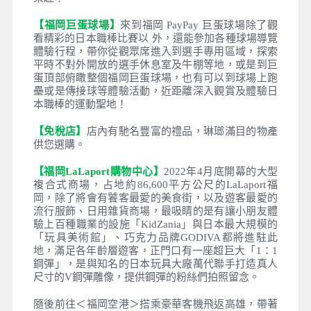
晚餐
：機上精緻套餐
住宿
：溫暖的家
【柳川扁舟遊船】
江戶時代的水鄉＜柳川＞又名東方
威尼斯。柳川位於福岡以南大約60 分鐘左右車程的距
離，離柳川市中心2 公里的地方有著方圓60 公里左右
的河道，是世界上屈指可數的著名水鄉之一。這條河