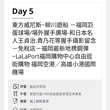
杏，不過在西南戰爭時也一塊兒被燒毀，現在看到的
銀杏是大火後重新長出的新芽。天守閣內部有許多熊
本城珍貴的文物，為保護文物許多禁止攝影。由於在
2016年熊本大地震時熊本城受到嚴重的損壞，全城區
關閉進行修復工程。在2020年開始城內部分開放復興
路線參觀，而在2021年春季天守閣已經接近修復完
成，己在2021年4月26日特別開放天守閣。
【武雄神社】
武雄神社，是武雄極具代表性特色的景
點之一，是當地的最古老神社也是信仰中心，來這參
拜是件相當有趣的事情，從進門前的縁結びの御神木
「夫婦檜」到一旁的消除厄運與求戀愛運的的弓箭
「步射占」、就連祈求願望的繪馬都是以八卦的概念
擺放的，除此之外武雄神社的後面樹林裡還祭祀著樹
齡已超過3000年的大楠神木，這棵大楠樹高30公尺、
樹圍20公尺在全日本的巨木中排名第7，走在林道
間，感覺像是宮崎駿裡龍貓住的大樹一般，就算只能
遠遠觀望也感覺充滿著滿滿的靈氣，搞不好真有小精
靈住在其中喔！
【武雄圖書館】
以溫泉聞名的九州佐賀縣武雄市，與
蔦屋書店合作，將原本的市立圖書館改造成結合圖書
館、書店、DVD出租店與咖啡店的武雄市圖書館，其
全新概念也使得當地成為新興觀光景點，讓更多人就