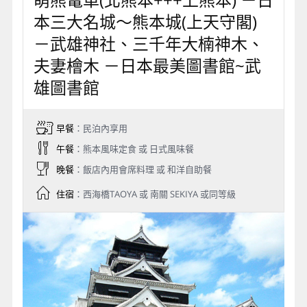
鄉鎮，體驗道地的日本人情味。今日可以悠閒的起床
後享受主人家貼心製作的日式早餐，後我們特別安排
在農家DIY 體驗當地農家野菜收穫、自家點心製作、
竹碗製作、自製麵包或是蕎麥麵等各式農家體驗！每
戶家庭就如同要接待遠地來訪的親戚一樣，歡迎您與
我們一起來融入體驗日本人鄉村的生活吧！
入住農民家庭藉由與當地居民的互動生活，了解到日
本人真正的文化，這是書本上學不到的，也是所有團
體旅遊玩不到的，旨在強調人與人之間的相見並珍惜
「一期一會」
的相聚時間！
★今日行程結束後由專業導遊帶領前往民泊後由主人
帶領入住民泊，享受主人準備之溫馨晚餐。
★各家民泊所準備之體驗活動均不同、可帶著一期一
會之心情輕鬆體驗~請依照現場安排為準。
★日本民泊的特色就在於深入民居的獨特體驗，各間
民泊房間數、房型也可能會不相同，因此皆安排四人
或六人住宿一戶『二人一室』，如造成您不便，敬請
見諒!!