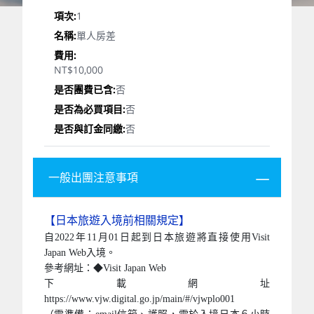
尺寸的V鋼彈雕像，提供鋼彈的粉絲們拍照留念。
隨後前往＜福岡空港＞搭乘豪華客機飛返高雄，帶著
依依不捨的心情及甜美的回憶，結束此一愉快又豐富
的九州之旅，祝福各位旅客旅途愉快。
其它說明