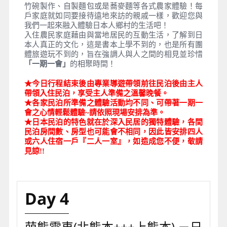
內部裝飾由6種開運圖案組成《學業有成、健康長
壽、辟邪、平安分娩、闔家安康、喜結良緣》，整部
列車仿佛是日本畫的世界，洋溢著濃郁日式風情。可
以一邊選擇希望祈願的車廂，一邊欣賞極具太宰府特
色的車廂。
【太宰府天滿宮】
是祭祀被稱為日本學問之神的官原
道真日本全國 1萬2千座天滿宮的總寺院，地位相當於
中國的孔廟，是福岡著名的觀光名勝，每年有超過
700萬人到此參拜。菅原道真在學問方面有卓越的成
就，使得人們把他當作掌管學問的神明崇敬，不只有
許多人在此祈禱學業順利、金榜題名、工作錄取考試
及升遷考試順利，這裡也是日本傳統習俗，如初詣、
節分、七五三時等相當有人氣的神社。建築樣式華麗
的正殿(重要文化遺產)是日本天正19年由小早川隆景
重建，充分的表現出日本桃山時期華麗豪放建築樣式
的特徵。志賀社太宰府天滿皇宮、北野天滿宮及防府
天滿宮合稱為「三天神」。太宰府天滿宮亦是賞梅的
名勝，以留有傳說的飛梅為代表，宮裏遍植大約6,000
株的梅樹。這裡更享有重要文化遺產、香味風景百
選、新日本樣式百選等盛名。
【來去鄉下住一晚】
前往日本旅遊幾乎都是這幾個固
定行程東京、大阪、京都等等，偶爾也想走入純樸小