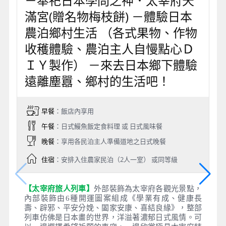
27萬平方公尺，可說是北九州市首屈一指的大型複合
式購物 設施，境內涵蓋潮流服飾、運動戶外品牌、生
活雜貨與餐飲等，同時還能參觀科學館或大啖北九州
在地美食！
Day 3
粉色觀光列車~太宰府旅人列車
－奉祀日本學問之神．太宰府天
滿宮(贈名物梅枝餅) －體驗日本
農泊鄉村生活 （各式果物、作物
收穫體驗、農泊主人自慢點心Ｄ
ＩＹ製作） －來去日本鄉下體驗
遠離塵囂、鄉村的生活吧！