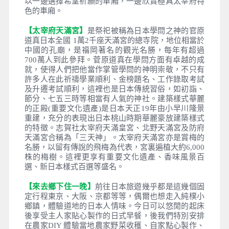
早餐
：飯店內享用
午餐
：日式鰻魚飯定食料理 或 日式風味餐
晚餐
：享用各民泊主人準備道地之日式晚餐
住宿
：安排入住農家民泊（2人一室） 或同等級
【太宰府旅人列車】
外部裝飾為太宰府各觀光景點，