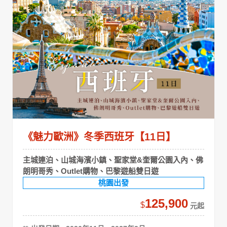
《魅力歐洲》冬季西班牙【11日】
主城連泊、山城海濱小鎮、聖家堂&奎爾公園入內、佛
朗明哥秀、Outlet購物、巴黎遊船雙日遊
桃園出發
125,900
$