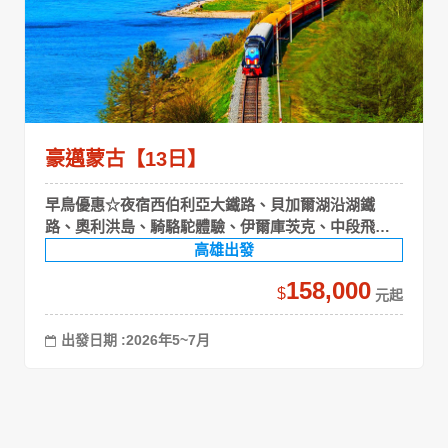
豪邁蒙古【13日】
早鳥優惠☆夜宿西伯利亞大鐵路、貝加爾湖沿湖鐵
路、奧利洪島、騎駱駝體驗、伊爾庫茨克、中段飛
機、特勒吉草原
高雄出發
158,000
$
出發日期 :2026年5~7月