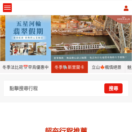
冬季法比荷📅早鳥優惠中
冬季🐘斯里蘭卡
立山🍁楓情絕景
魅
點擊搜尋行程
搜尋
超夯行程推薦