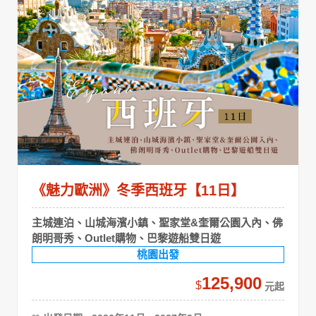
《魅力歐洲》冬季西班牙【11日】
主城連泊、山城海濱小鎮、聖家堂&奎爾公園入內、佛
朗明哥秀、Outlet購物、巴黎遊船雙日遊
桃園出發
125,900
$