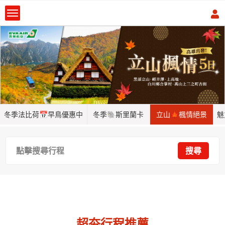
冬季法比荷📅早鳥優惠中
冬季🐘斯里蘭卡
立山🍁楓情絕景
魅
點擊搜尋行程
搜尋
超夯行程推薦