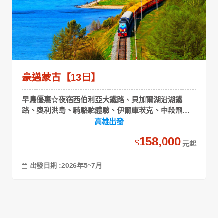
豪邁蒙古【13日】
早鳥優惠☆夜宿西伯利亞大鐵路、貝加爾湖沿湖鐵
路、奧利洪島、騎駱駝體驗、伊爾庫茨克、中段飛
機、特勒吉草原
高雄出發
158,000
$
出發日期 :2026年5~7月