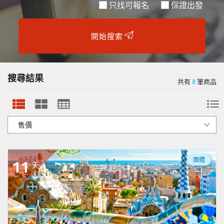
只找可報名
保證出發
開始搜索
搜尋結果
共有
8
筆商品
團體
11
天