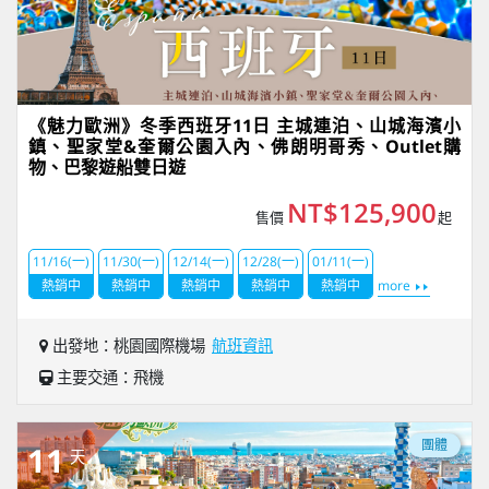
《魅力歐洲》冬季西班牙11日 主城連泊、山城海濱小
鎮、聖家堂&奎爾公園入內、佛朗明哥秀、Outlet購
物、巴黎遊船雙日遊
NT$125,900
售價
起
11/16(一)
11/30(一)
12/14(一)
12/28(一)
01/11(一)
熱銷中
熱銷中
熱銷中
熱銷中
熱銷中
more
出發地：桃園國際機場
航班資訊
主要交通：飛機
團體
11
天