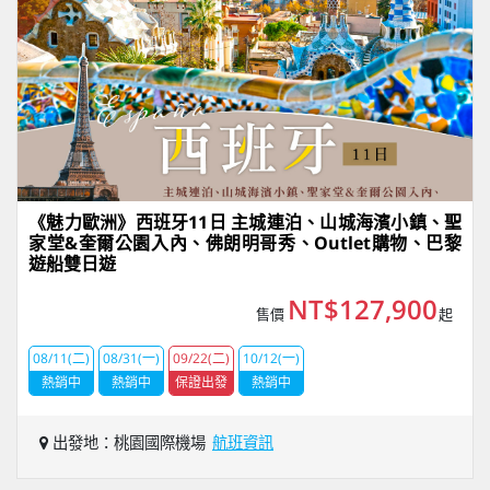
《魅力歐洲》西班牙11日 主城連泊、山城海濱小鎮、聖
家堂&奎爾公園入內、佛朗明哥秀、Outlet購物、巴黎
遊船雙日遊
NT$127,900
售價
起
08/11(二)
08/31(一)
09/22(二)
10/12(一)
熱銷中
熱銷中
保證出發
熱銷中
出發地：桃園國際機場
航班資訊