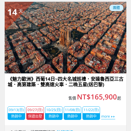
團體
14
天
《魅力歐洲》西葡14日~四大名城巡禮．安達魯西亞三古
城．高第建築．雙高速火車．二晚五星(送巴黎)
NT$165,900
售價
起
09/13(日)
09/27(日)
10/25(日)
11/08(日)
11/22(日)
熱銷中
保證出發
熱銷中
熱銷中
熱銷中
more