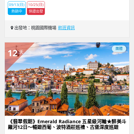
09/13(日)
10/25(日)
熱銷中
保證出發
出發地：桃園國際機場
航班資訊
團體
12
天
《翡翠假期》Emerald Radiance 五星級河輪★醉美斗
羅河12日～暢遊西葡、波特酒莊巡禮、古堡深度巡遊