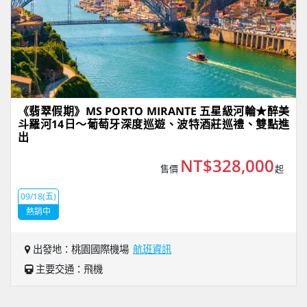
《翡翠假期》MS PORTO MIRANTE 五星級河輪★醉美
斗羅河14日～葡萄牙深度巡遊、波特酒莊巡禮、雙點進
出
NT$328,000
售價
起
09/18(五)
熱銷中
出發地：桃園國際機場
航班資訊
主要交通：飛機