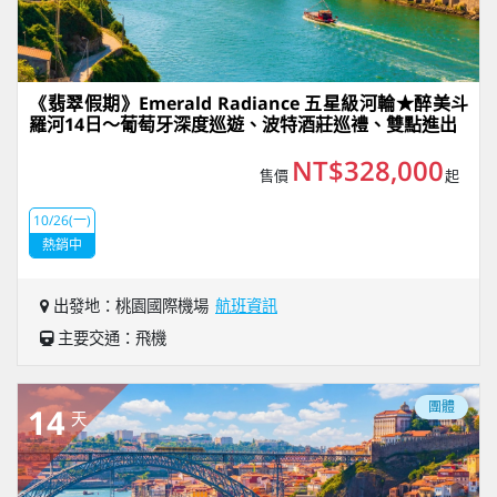
《翡翠假期》Emerald Radiance 五星級河輪★醉美斗
羅河14日～葡萄牙深度巡遊、波特酒莊巡禮、雙點進出
NT$328,000
售價
起
10/26(一)
熱銷中
出發地：桃園國際機場
航班資訊
主要交通：飛機
團體
14
天