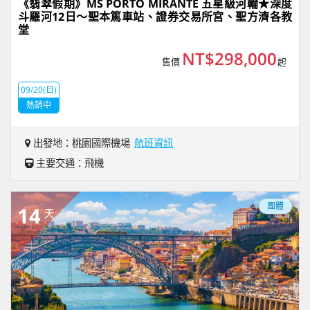
《翡翠假期》MS PORTO MIRANTE 五星級河輪★深度
斗羅河12日～聖本篤車站、證券交易所宮、聖方濟各教
堂
NT$298,000
售價
起
09/20(日)
熱銷中
出發地：桃園國際機場
航班資訊
主要交通：飛機
團體
14
天