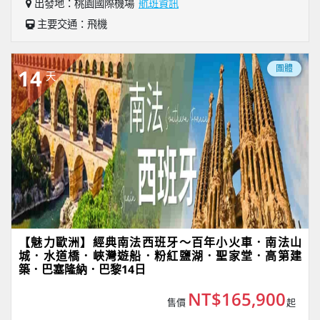
出發地：桃園國際機場
航班資訊
主要交通：飛機
團體
14
天
【魅力歐洲】經典南法西班牙～百年小火車．南法山
城．水道橋．峽灣遊船．粉紅鹽湖．聖家堂．高第建
築．巴塞隆納．巴黎14日
NT$165,900
售價
起