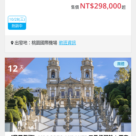
NT$298,000
售價
起
10/28(三)
熱銷中
出發地：桃園國際機場
航班資訊
團體
12
天