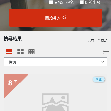
只找可報名
保證出發
開始搜索
搜尋結果
共有
1
筆商品
團體
8
天